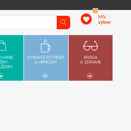
0
Môj
výber
OVANIE,
DOMÁCE POTREBY
KRÁSA
ŠKY,
A HRNČEKY
A ZDRAVIE
AŽENKY