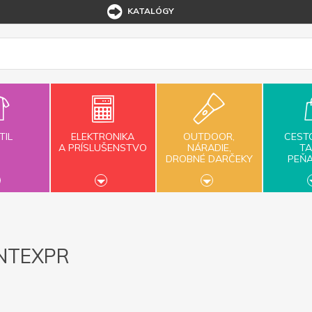
KATALÓGY
TIL
ELEKTRONIKA
OUTDOOR,
CEST
A PRÍSLUŠENSTVO
NÁRADIE,
TA
DROBNÉ DARČEKY
PEŇ
NTEXPR