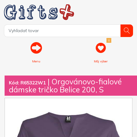
0
Menu
Môj výber
| Orgovánovo-fialové
Kód: R65322W1
dámske tričko Belice 200, S