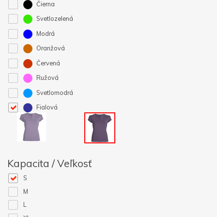
Čierna
Svetlozelená
Modrá
Oranžová
Červená
Ružová
Svetlomodrá
Fialová
Kapacita / Veľkosť
S
M
L