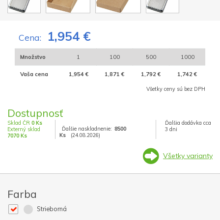
1,954 €
Cena:
Množstvo
1
100
500
1000
Vaša cena
1,954 €
1,871 €
1,792 €
1,742 €
Všetky ceny sú bez DPH
Dostupnosť
Sklad ČR
0 Ks
Ďalšia dodávka cca
Ďalšie naskladnenie:
8500
Externý sklad
3 dni
Ks
(24.08.2026)
7070 Ks
Všetky varianty
Farba
Strieborná