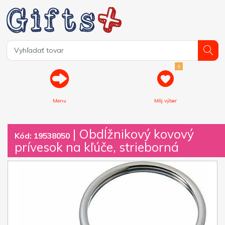
0
Menu
Môj výber
| Obdĺžnikový kovový
Kód: 19538050
prívesok na kľúče, strieborná