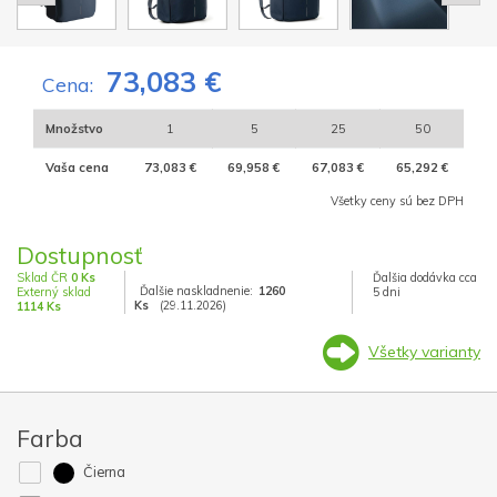
73,083 €
Cena:
Množstvo
1
5
25
50
Vaša cena
73,083 €
69,958 €
67,083 €
65,292 €
Všetky ceny sú bez DPH
Dostupnosť
Sklad ČR
0 Ks
Ďalšia dodávka cca
Ďalšie naskladnenie:
1260
Externý sklad
5 dni
Ks
(29.11.2026)
1114 Ks
Všetky varianty
Farba
Čierna