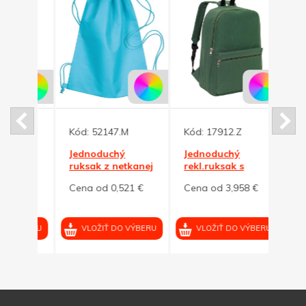
Kód:
52147.M
Kód:
17912.Z
Kód:
Jednoduchý
Jednoduchý
Jedn
ruksak z netkanej
rekl.ruksak s
rekl
textílie, tyrkysová
predným
námo
7 €
Cena od 0,521 €
Cena od 3,958 €
Cena
vreckom,tm.zelený
modr
VÝBERU
VLOŽIŤ DO VÝBERU
VLOŽIŤ DO VÝBERU
VL