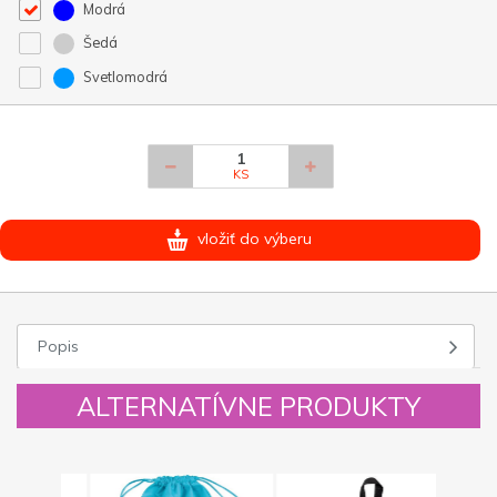
Modrá
Šedá
Svetlomodrá
KS
vložiť do výberu
Popis
ALTERNATÍVNE PRODUKTY