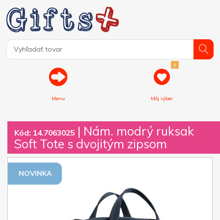
0
Menu
Môj výber
| Nám. modrý ruksak
Kód: 14.7063025
Soft Tote s dvojitým zipsom
NOVINKA