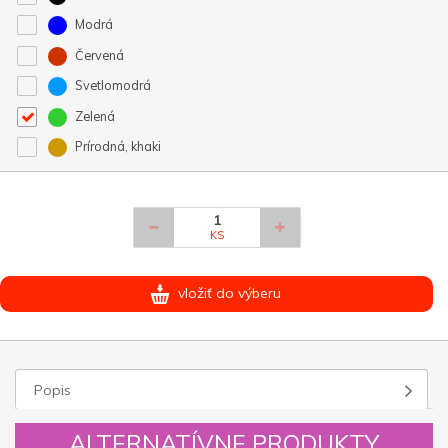
Modrá
Červená
Svetlomodrá
Zelená
Prírodná, khaki
KS
vložiť do výberu
Popis
ALTERNATÍVNE PRODUKTY