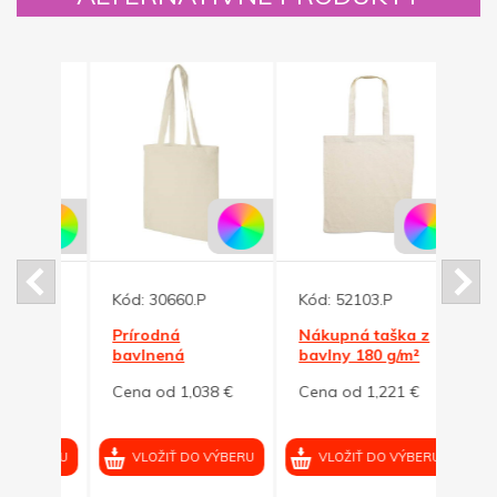
Kód:
30660.P
Kód:
52103.P
Kód:
cia
Prírodná
Nákupná taška z
Náku
ka
bavlnená
bavlny 180 g/m²
bavl
odnoska s dlhými
4 €
Cena od 1,038 €
Cena od 1,221 €
Cena
ušami
VÝBERU
VLOŽIŤ DO VÝBERU
VLOŽIŤ DO VÝBERU
VL