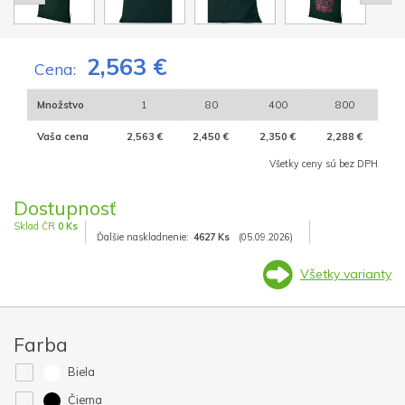
2,563 €
Cena:
Množstvo
1
80
400
800
Vaša cena
2,563 €
2,450 €
2,350 €
2,288 €
Všetky ceny sú bez DPH
Dostupnosť
Sklad ČR
0 Ks
Ďalšie naskladnenie:
4627 Ks
(05.09.2026)
Všetky varianty
Farba
Biela
Čierna