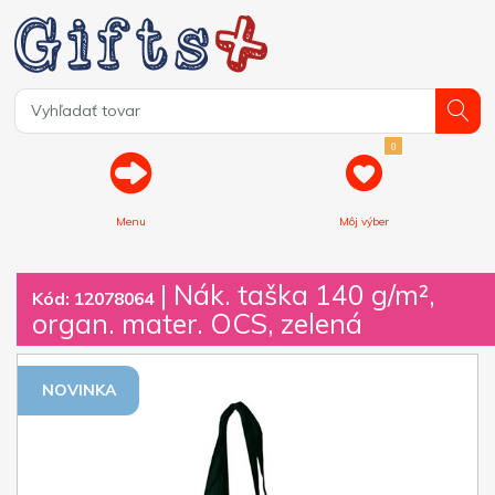
0
Menu
Môj výber
| Nák. taška 140 g/m²,
Kód: 12078064
organ. mater. OCS, zelená
NOVINKA