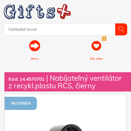
0
Menu
Môj výber
| Nabíjateľný ventilátor
Kód: 14.4570701
z recykl.plastu RCS, čierny
NOVINKA