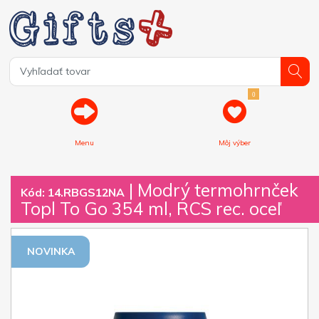
0
Menu
Môj výber
| Modrý termohrnček
Kód: 14.RBGS12NA
Topl To Go 354 ml, RCS rec. oceľ
NOVINKA