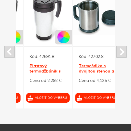
Kód:
42691.B
Kód:
42702.S
Kód:
Plastový
Termošálka s
Kovo
 s
termodžbánik s
dvojitou stenou a
dvoji
ierna
vrchnákom, biela
vrchnáčikom, 370
300ml
2 €
Cena od 2,292 €
Cena od 4,125 €
Cena
ml
VÝBERU
VLOŽIŤ DO VÝBERU
VLOŽIŤ DO VÝBERU
VL