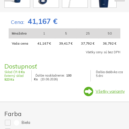
41,167 €
Cena:
Množstvo
1
5
25
50
Vaša cena
41,167 €
39,417 €
37,792 €
36,792 €
Všetky ceny sú bez DPH
Dostupnosť
Sklad ČR
0 Ks
Ďalšia dodávka cca
Ďalšie naskladnenie:
100
Externý sklad
5 dni
Ks
(19.08.2026)
923 Ks
Všetky varianty
Farba
Biela