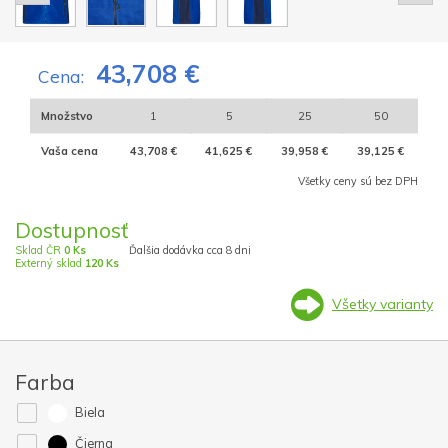
43,708 €
Cena:
Množstvo
1
5
25
50
Vaša cena
43,708 €
41,625 €
39,958 €
39,125 €
Všetky ceny sú bez DPH
Dostupnosť
Sklad ČR
0 Ks
Ďalšia dodávka cca 8 dni
Externý sklad
120 Ks
Všetky varianty
Farba
Biela
Čierna