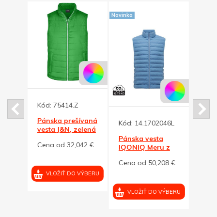
Novinka
Novinka
5
Kód:
75414.Z
ová
Pánska prešívaná
Kód:
14.1702046L
Kód:
ew
vesta J&N, zelená
na
XL
Pánska vesta
Páns
33 €
Cena od 32,042 €
IQONIQ Meru z
IQON
RPES,
RPES
Cena od 50,208 €
Cena
svetlomodrá, L
svet
VÝBERU
VLOŽIŤ DO VÝBERU
VLOŽIŤ DO VÝBERU
VL