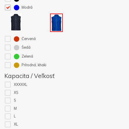
Modrá
Červená
Šedá
Zelená
Prírodná, khaki
Kapacita / Veľkosť
XXXXXL
XS
S
M
L
XL