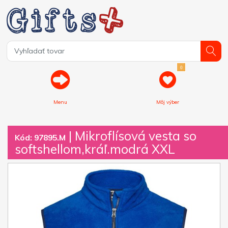
0
Menu
Môj výber
| Mikroflísová vesta so
Kód: 97895.M
softshellom,kráľ.modrá XXL