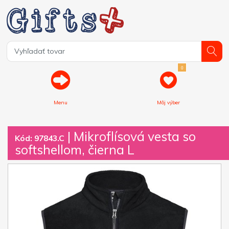
0
Menu
Môj výber
| Mikroflísová vesta so
Kód: 97843.C
softshellom, čierna L