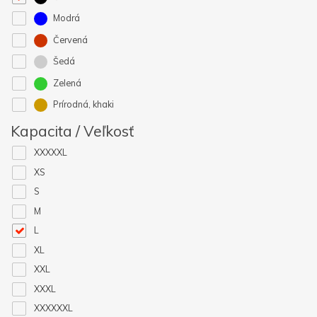
Modrá
Červená
Šedá
Zelená
Prírodná, khaki
Kapacita / Veľkosť
XXXXXL
XS
S
M
L
XL
XXL
XXXL
XXXXXXL