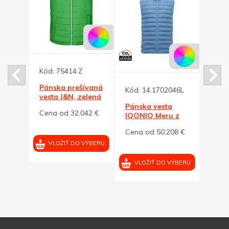
5
Kód:
75414.Z
ová
Pánska prešívaná
Kód:
14.1702046L
Kód:
ew
vesta J&N, zelená
na
XL
Pánska vesta
Páns
33 €
Cena od 32,042 €
IQONIQ Meru z
IQON
RPES,
RPES
Cena od 50,208 €
Cena
svetlomodrá, L
svet
VÝBERU
VLOŽIŤ DO VÝBERU
VLOŽIŤ DO VÝBERU
VL