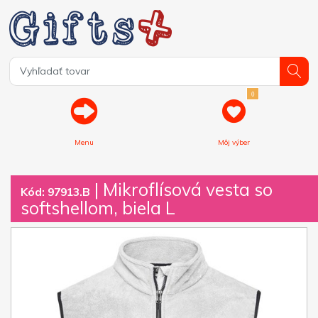
0
Menu
Môj výber
| Mikroflísová vesta so
Kód: 97913.B
softshellom, biela L