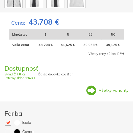
43,708 €
Cena:
Množstvo
1
5
25
50
Vaša cena
43,708 €
41,625 €
39,958 €
39,125 €
Všetky ceny sú bez DPH
Dostupnosť
Sklad ČR
0 Ks
Ďalšia dodávka cca 8 dni
Externý sklad
134 Ks
Všetky varianty
Farba
Biela
Čierna