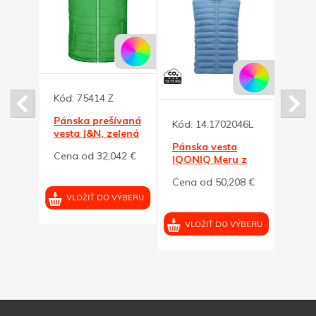
5
Kód:
75414.Z
ová
Pánska prešívaná
Kód:
14.1702046L
Kód:
ew
vesta J&N, zelená
na
XL
Pánska vesta
Páns
33 €
Cena od 32,042 €
IQONIQ Meru z
IQON
RPES,
RPES
Cena od 50,208 €
Cena
svetlomodrá, L
svet
VÝBERU
VLOŽIŤ DO VÝBERU
VLOŽIŤ DO VÝBERU
VL