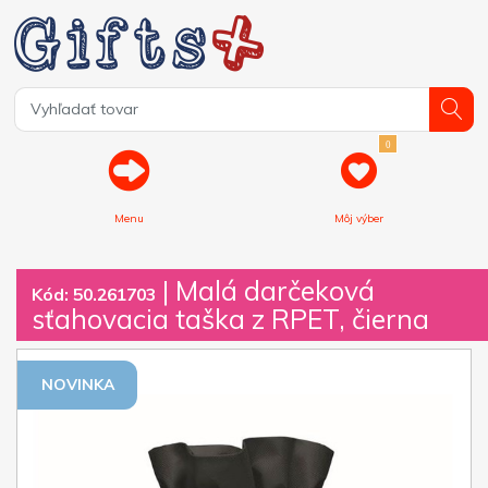
0
Menu
Môj výber
| Malá darčeková
Kód: 50.261703
sťahovacia taška z RPET, čierna
NOVINKA