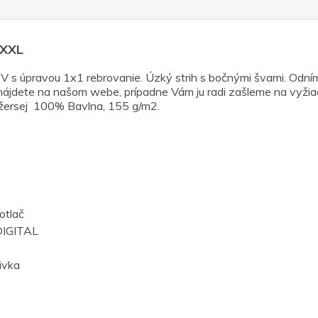
 XXL
 s úpravou 1x1 rebrovanie. Úzký strih s bočnými švami. Odním
y nájdete na našom webe, prípadne Vám ju radi zašleme na vyžiada
ý džersej 100% Bavlna, 155 g/m2.
otlač
IGITAL
ivka