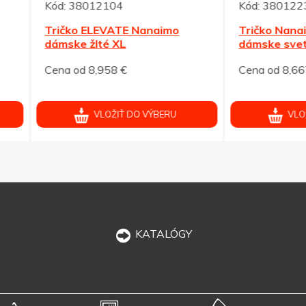
38012104
Kód:
38012235
ko ELEVATE Nanaimo
Tričko Nanaimo ELEVATE 
ke žlté XL
dámske svetloružové XXL
od 8,958 €
Cena od 8,667 €
VLOŽIŤ DO VÝBERU
VLOŽIŤ DO VÝBERU
KATALÓGY