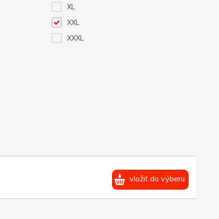
XL
XXL
XXXL
vložiť do výberu