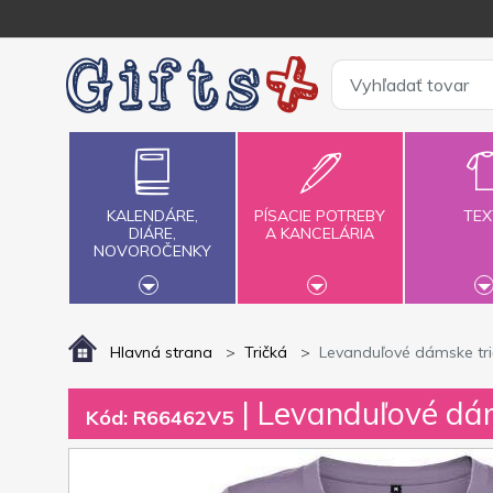
KALENDÁRE,
PÍSACIE POTREBY
TEX
DIÁRE,
A KANCELÁRIA
NOVOROČENKY
Hlavná strana
Tričká
Levanduľové dámske trič
| Levanduľové dám
Kód: R66462V5