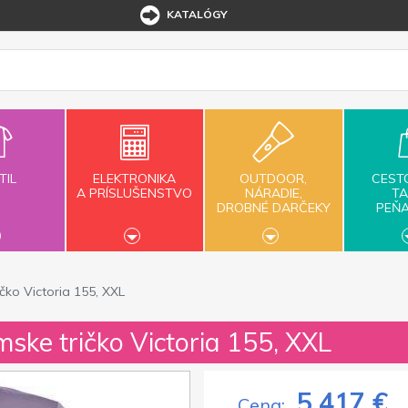
KATALÓGY
TIL
ELEKTRONIKA
OUTDOOR,
CEST
A PRÍSLUŠENSTVO
NÁRADIE,
TA
DROBNÉ DARČEKY
PEŇ
ko Victoria 155, XXL
ske tričko Victoria 155, XXL
5,417 €
Cena: