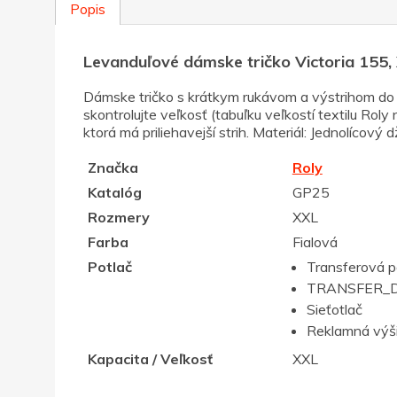
Popis
Levanduľové dámske tričko Victoria 155,
Dámske tričko s krátkym rukávom a výstrihom do V
skontrolujte veľkosť (tabuľku veľkostí textilu Rol
ktorá má priliehavejší strih. Materiál: Jednolícov
Značka
Roly
Katalóg
GP25
Rozmery
XXL
Farba
Fialová
Potlač
Transferová p
TRANSFER_D
Sieťotlač
Reklamná výš
Kapacita / Veľkosť
XXL