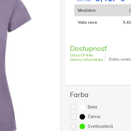
Množstvo
1
Vaša cena
5,41
Dostupnosť
Sklad ČR
0 Ks
Ďalšie naskl
Externý sklad
91 Ks
Farba
Biela
Čierna
Svetlozelená