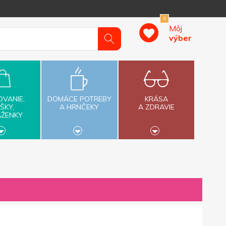
0
Môj
výber
OVANIE,
DOMÁCE POTREBY
KRÁSA
ŠKY,
A HRNČEKY
A ZDRAVIE
AŽENKY