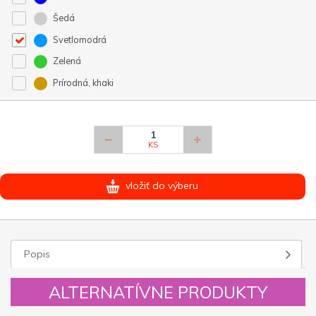
Šedá
Svetlomodrá
Zelená
Prírodná, khaki
KS
vložiť do výberu
Popis
ALTERNATÍVNE PRODUKTY