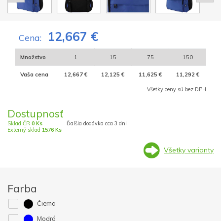
12,667 €
Cena:
Množstvo
1
15
75
150
Vaša cena
12,667 €
12,125 €
11,625 €
11,292 €
Všetky ceny sú bez DPH
Dostupnosť
Sklad ČR
0 Ks
Ďalšia dodávka cca 3 dni
Externý sklad
1576 Ks
Všetky varianty
Farba
Čierna
Modrá