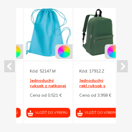
Kód:
52147.M
Kód:
17912.Z
Kód:
Jednoduchý
Jednoduchý
Jedn
ruksak z netkanej
rekl.ruksak s
rekl
textílie, tyrkysová
predným
námo
7 €
Cena od 0,521 €
Cena od 3,958 €
Cena
vreckom,tm.zelený
modr
VÝBERU
VLOŽIŤ DO VÝBERU
VLOŽIŤ DO VÝBERU
VL