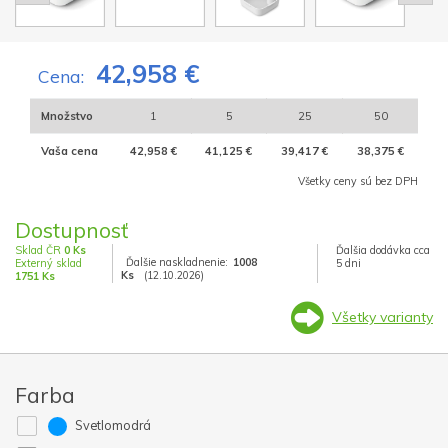
42,958 €
Cena:
Množstvo
1
5
25
50
Vaša cena
42,958 €
41,125 €
39,417 €
38,375 €
Všetky ceny sú bez DPH
Dostupnosť
Sklad ČR
0 Ks
Ďalšia dodávka cca
Ďalšie naskladnenie:
1008
Externý sklad
5 dni
Ks
(12.10.2026)
1751 Ks
Všetky varianty
Farba
Svetlomodrá