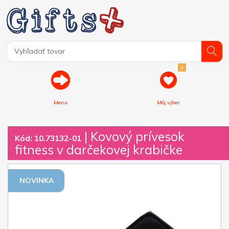
0
Menu
Môj výber
| Kovový prívesok
Kód: 10.73132-01
fitness v darčekovej krabičke
NOVINKA