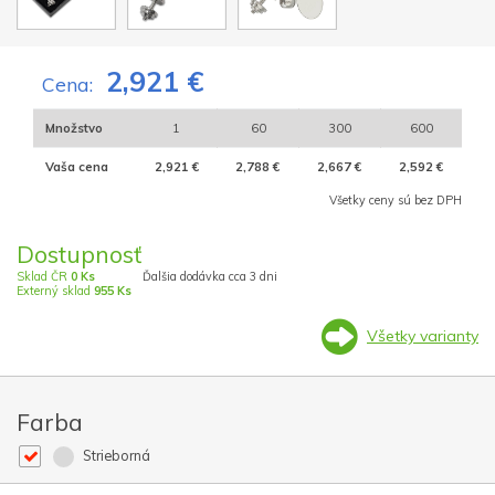
2,921 €
Cena:
Množstvo
1
60
300
600
Vaša cena
2,921 €
2,788 €
2,667 €
2,592 €
Všetky ceny sú bez DPH
Dostupnosť
Sklad ČR
0 Ks
Ďalšia dodávka cca 3 dni
Externý sklad
955 Ks
Všetky varianty
Farba
Strieborná