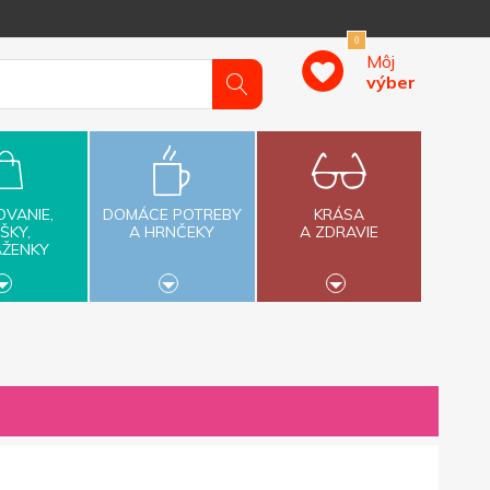
0
Môj
výber
OVANIE,
DOMÁCE POTREBY
KRÁSA
ŠKY,
A HRNČEKY
A ZDRAVIE
AŽENKY