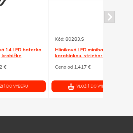
Kód:
80283.S
Kód:
42854
erka
Hliníková LED minibaterka s
Modrá 9 x 
karabínkou, strieborná
puzdre, m
Cena od 1,417 €
Cena od 2,
VLOŽIŤ DO VÝBERU
V