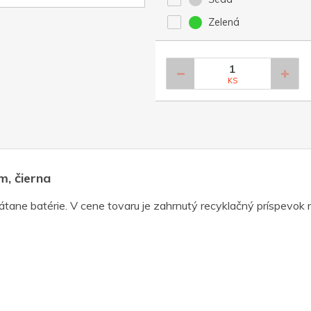
Zelená
KS
m, čierna
ane batérie. V cene tovaru je zahrnutý recyklačný príspevok n