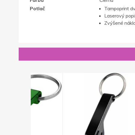
Farba
Čierna
Potlač
Tampoprint dv
Laserový popis,
Zvýšené nákla