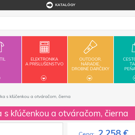
KATALÓGY
TIL
ELEKTRONIKA
OUTDOOR,
CEST
A PRÍSLUŠENSTVO
NÁRADIE,
TA
DROBNÉ DARČEKY
PEŇ
rka s kľúčenkou a otváračom, čierna
a s kľúčenkou a otváračom, čierna
2,258 €
Cena: