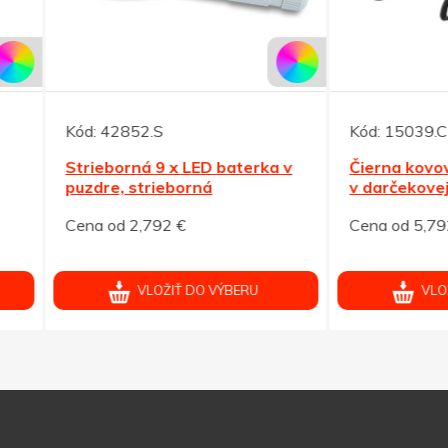
42852.S
Kód:
15039.C
borná 9 x LED baterka v
Čierna kovová 14 LED bat
e, strieborná
v darčekovej krabičke
od 2,792 €
Cena od 5,792 €
VLOŽIŤ DO VÝBERU
VLOŽIŤ DO VÝBERU