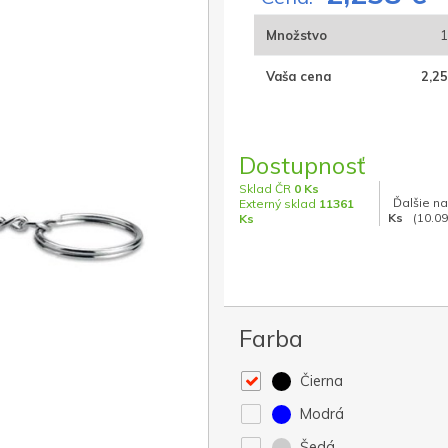
Množstvo
1
Vaša cena
2,25
Dostupnosť
Sklad ČR
0 Ks
Ďalšie na
Externý sklad
11361
Ks
(10.09
Ks
Farba
Čierna
Modrá
Šedá