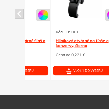
Kód:
33980.C
Kód:
rač fliaš a
Hliníkový otvárač na fľaše a
Strie
konzervy, čierna
puzdr
Cena od 0,221 €
Cena 
ÝBERU
VLOŽIŤ DO VÝBERU