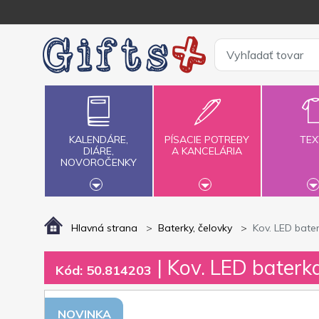
KALENDÁRE,
PÍSACIE POTREBY
TEX
DIÁRE,
A KANCELÁRIA
NOVOROČENKY
Hlavná strana
Baterky, čelovky
Kov. LED bate
| Kov. LED baterk
Kód: 50.814203
NOVINKA