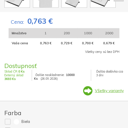
0,763 €
Cena:
Množstvo
1
200
1000
2000
Vaša cena
0,763 €
0,729 €
0,700 €
0,679 €
Všetky ceny sú bez DPH
Dostupnosť
Sklad ČR
0 Ks
Ďalšia dodávka cca
Ďalšie naskladnenie:
10000
Externý sklad
3 dni
Ks
(26.09.2026)
3693 Ks
Všetky varianty
Farba
Biela