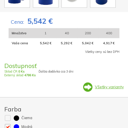
5,542 €
Cena:
Množstvo
1
40
200
400
Vaša cena
5,542 €
5,292 €
5,042 €
4,917 €
Všetky ceny sú bez DPH
Dostupnosť
Sklad ČR
0 Ks
Ďalšia dodávka cca 3 dni
Externý sklad
4786 Ks
Všetky varianty
Farba
Čierna
Modrá