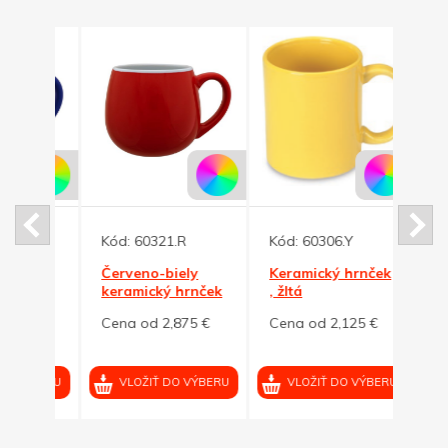
Kód:
60321.R
Kód:
60306.Y
Kód:
ický
Červeno-biely
Keramický hrnček
Zelen
n
keramický hrnček
, žltá
kera
BUCLÁK
BUC
5 €
Cena od 2,875 €
Cena od 2,125 €
Cena
VÝBERU
VLOŽIŤ DO VÝBERU
VLOŽIŤ DO VÝBERU
VL