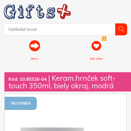
0
Menu
Môj výber
| Keram.hrnček soft-
Kód: 10.85326-04
touch 350ml, biely okraj, modrá
NOVINKA