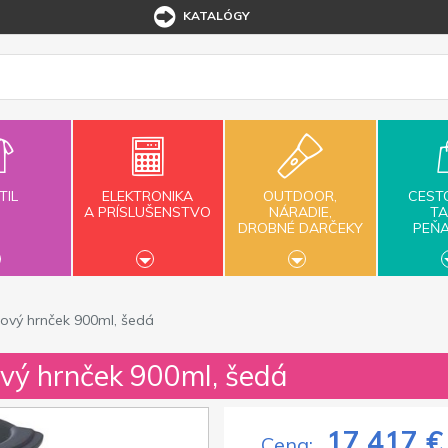
KATALÓGY
TIL
ELEKTRONIKA
OUTDOOR,
CEST
A PRÍSLUŠENSTVO
NÁRADIE,
TA
DROBNÉ DARČEKY
PEŇ
zový hrnček 900ml, šedá
ový hrnček 900ml, šedá
17,417 €
Cena: