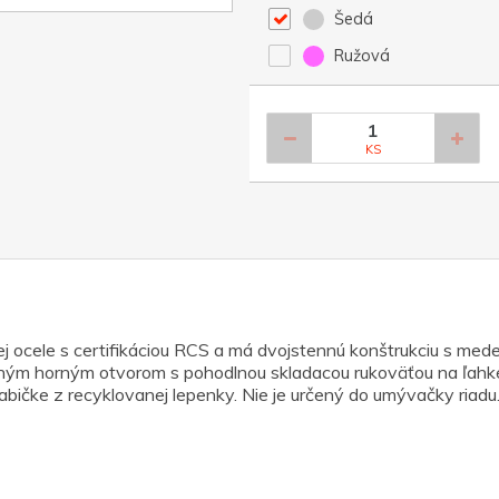
Šedá
Ružová
KS
ocele s certifikáciou RCS a má dvojstennú konštrukciu s meden
opným horným otvorom s pohodlnou skladacou rukoväťou na ľahk
abičke z recyklovanej lepenky. Nie je určený do umývačky riadu