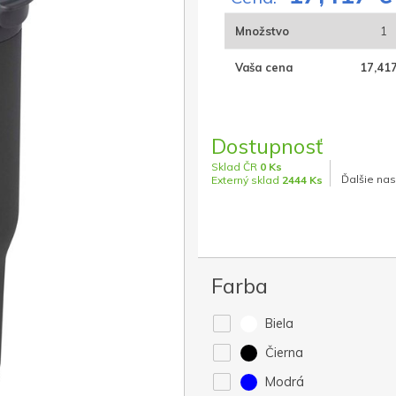
Množstvo
1
Vaša cena
17,417
Dostupnosť
Sklad ČR
0 Ks
Ďalšie nas
Externý sklad
2444 Ks
Farba
Biela
Čierna
Modrá