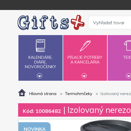
KALENDÁRE,
PÍSACIE POTREBY
TEX
DIÁRE,
A KANCELÁRIA
NOVOROČENKY
Hlavná strana
Termohrnčeky
Izolovaný nere
| Izolovaný nerez
Kód: 10086482
NOVINKA