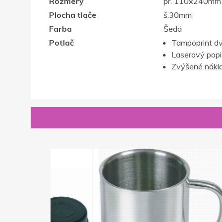
Rozmery
pr. 110x240mm
Plocha tlače
š.30mm
Farba
Šedá
Potlač
Tampoprint dv
Laserový popis,
Zvýšené nákla