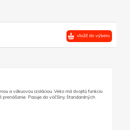
vložiť do výberu
ou a vákuovou izoláciou. Veko má dvojitú funkciu
é prenášanie. Pasuje do väčšiny štandardných
.