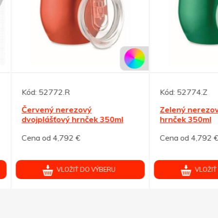
52772.R
Kód:
52774.Z
ený nerezový
Zelený nerezový dvojpláš
plášťový hrnček 350ml
hrnček 350ml
od 4,792 €
Cena od 4,792 €
VLOŽIŤ DO VÝBERU
VLOŽIŤ DO VÝBERU