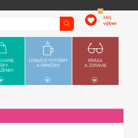
0
Môj
výber
OVANIE,
DOMÁCE POTREBY
KRÁSA
ŠKY,
A HRNČEKY
A ZDRAVIE
AŽENKY