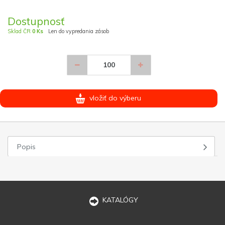
Dostupnosť
Sklad ČR
0 Ks
Len do vypredania zásob
vložiť do výberu
Popis
KATALÓGY