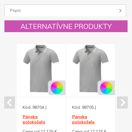
Popis
ALTERNATÍVNE PRODUKTY
Kód:
98704.J
Kód:
98705.J
Kód:
Pánska
Pánska
Dany
polokošeľa
polokošeľa
polo
Amarago
Amarago
červ
25 €
Cena od 17,125 €
Cena od 17,125 €
Cena