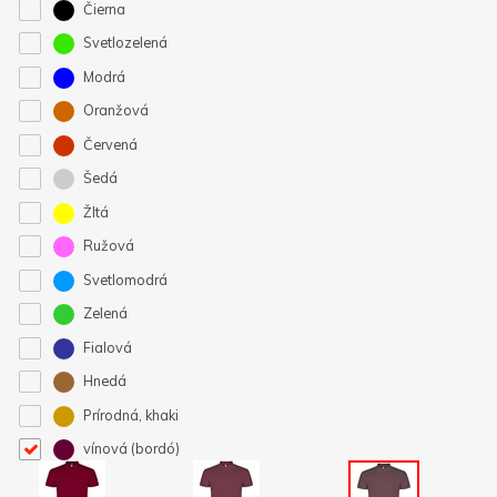
Čierna
Svetlozelená
Modrá
Oranžová
Červená
Šedá
Žltá
Ružová
Svetlomodrá
Zelená
Fialová
Hnedá
Prírodná, khaki
vínová (bordó)