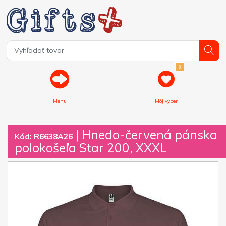
0
Menu
Môj výber
| Hnedo-červená pánska
Kód: R6638A26
polokošeľa Star 200, XXXL