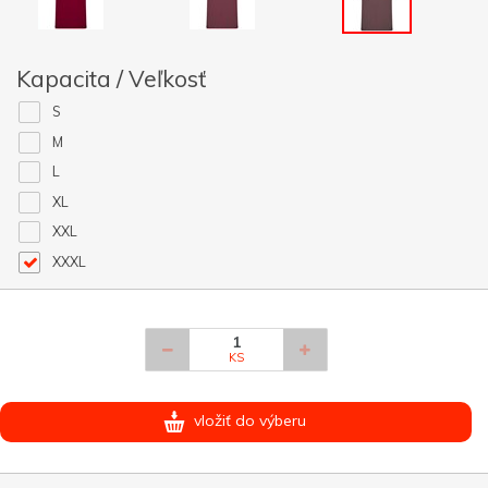
Kapacita / Veľkosť
S
M
L
XL
XXL
XXXL
KS
vložiť do výberu