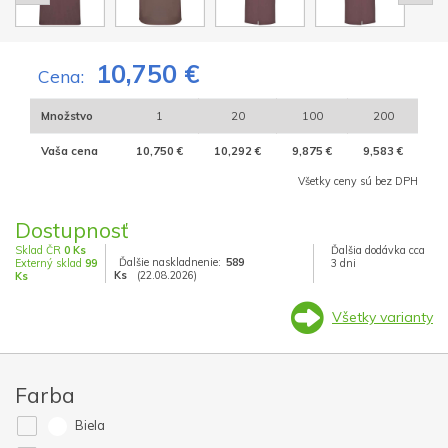
10,750 €
Cena:
Množstvo
1
20
100
200
Vaša cena
10,750 €
10,292 €
9,875 €
9,583 €
Všetky ceny sú bez DPH
Dostupnosť
Sklad ČR
0 Ks
Ďalšia dodávka cca
Ďalšie naskladnenie:
589
Externý sklad
99
3 dni
Ks
(22.08.2026)
Ks
Všetky varianty
Farba
Biela