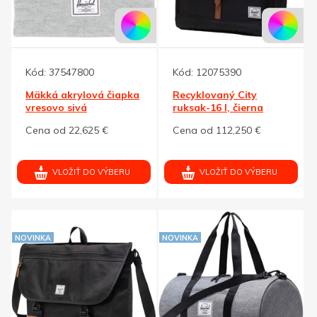
Kód:
37547800
Kód:
12075390
Mäkká akrylová čiapka
Recyklovaný City
vresovo sivá
ruksak-16 l, čierna
Cena od 22,625 €
Cena od 112,250 €
VLOŽIŤ DO VÝBERU
VLOŽIŤ DO VÝBERU
NOVINKA
NOVINKA