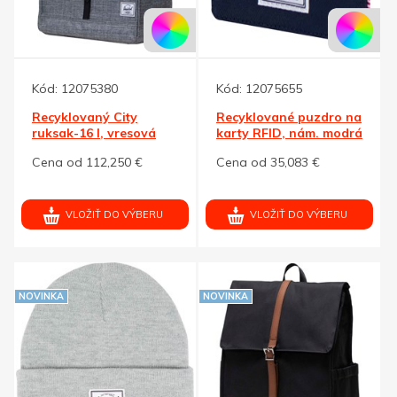
Kód:
12075380
Kód:
12075655
Recyklovaný City
Recyklované puzdro na
ruksak-16 l, vresová
karty RFID, nám. modrá
šedá
Cena od 112,250 €
Cena od 35,083 €
VLOŽIŤ DO VÝBERU
VLOŽIŤ DO VÝBERU
NOVINKA
NOVINKA