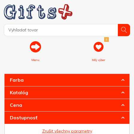
0
Menu
Môj výber
Farba
Katalóg
Cena
Dostupnosť
Zrušit všechny parametry