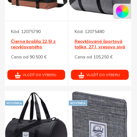
Kód:
12075790
Kód:
12075480
Čierna brašňa 22,5l z
Recyklovaná športová
recyklovaného
taška, 27 l, vresovo sivá
materiálu
Cena od 90,500 €
Cena od 105,250 €
VLOŽIŤ DO VÝBERU
VLOŽIŤ DO VÝBERU
NOVINKA
NOVINKA