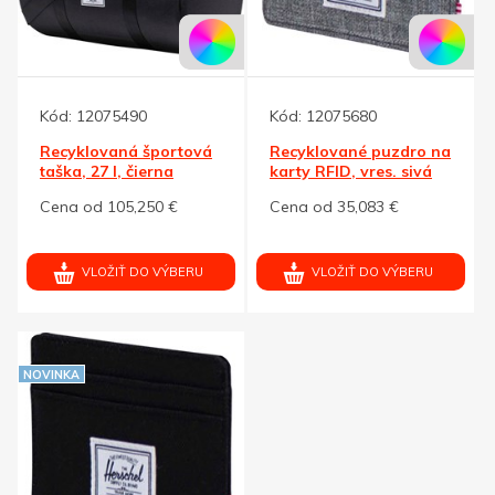
Kód:
12075490
Kód:
12075680
Recyklovaná športová
Recyklované puzdro na
taška, 27 l, čierna
karty RFID, vres. sivá
Cena od 105,250 €
Cena od 35,083 €
VLOŽIŤ DO VÝBERU
VLOŽIŤ DO VÝBERU
NOVINKA