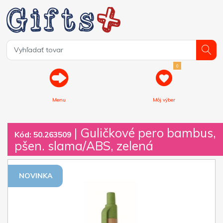
0
Menu
Môj výber
| Guličkové pero bambus,
Kód: 50.263509
pšen. slama/ABS, zelená
NOVINKA