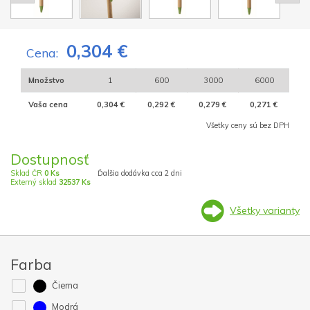
0,304 €
Cena:
Množstvo
1
600
3000
6000
Vaša cena
0,304 €
0,292 €
0,279 €
0,271 €
Všetky ceny sú bez DPH
Dostupnosť
Sklad ČR
0 Ks
Ďalšia dodávka cca 2 dni
Externý sklad
32537 Ks
Všetky varianty
Farba
Čierna
Modrá