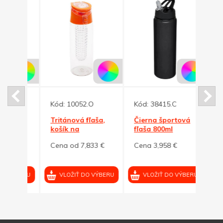
Kód:
10052.O
Kód:
38415.C
Kód:
Tritánová fľaša,
Čierna športová
Šedá
 ml,
košík na
fľaša 800ml
fľaša
ovocie,oranžové
bezd
4 €
Cena od 7,833 €
Cena 3,958 €
Cena
viečko
500 
VÝBERU
VLOŽIŤ DO VÝBERU
VLOŽIŤ DO VÝBERU
VL