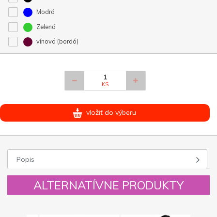
Modrá
Zelená
vínová (bordó)
KS
vložiť do výberu
Popis
ALTERNATÍVNE PRODUKTY