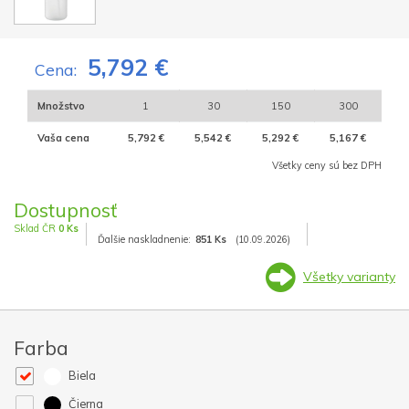
5,792 €
Cena:
Množstvo
1
30
150
300
Vaša cena
5,792 €
5,542 €
5,292 €
5,167 €
Všetky ceny sú bez DPH
Dostupnosť
Sklad ČR
0 Ks
Ďalšie naskladnenie:
851 Ks
(10.09.2026)
Všetky varianty
Farba
Biela
Čierna