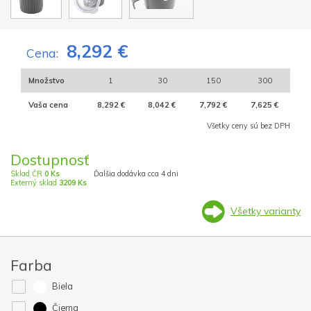
8,292 €
Cena:
Množstvo
1
30
150
300
Vaša cena
8,292 €
8,042 €
7,792 €
7,625 €
Všetky ceny sú bez DPH
Dostupnosť
Sklad ČR
0 Ks
Ďalšia dodávka cca 4 dni
Externý sklad
3209 Ks
Všetky varianty
Farba
Biela
Čierna