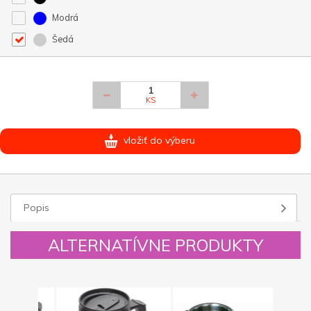
Modrá
Šedá
KS
vložiť do výberu
Popis
ALTERNATÍVNE PRODUKTY