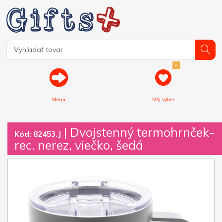
0
Menu
Môj výber
| Dvojstenný termohrnček-
Kód: 82453.J
rec. nerez, viečko, šedá