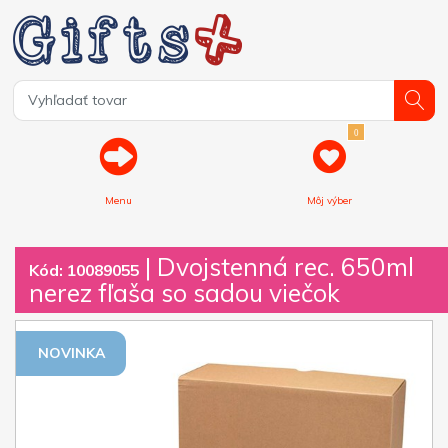
0
Menu
Môj výber
| Dvojstenná rec. 650ml
Kód: 10089055
nerez fľaša so sadou viečok
NOVINKA