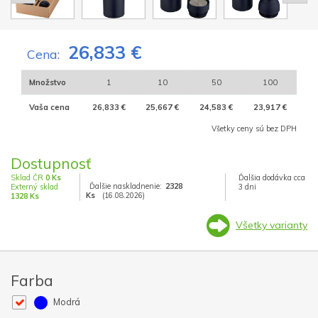
26,833 €
Cena:
Množstvo
1
10
50
100
Vaša cena
26,833 €
25,667 €
24,583 €
23,917 €
Všetky ceny sú bez DPH
Dostupnosť
Sklad ČR
0 Ks
Ďalšia dodávka cca
Ďalšie naskladnenie:
2328
Externý sklad
3 dni
Ks
(16.08.2026)
1328 Ks
Všetky varianty
Farba
Modrá