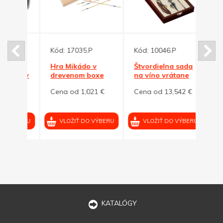
Kód:
17035.P
Kód:
10046.P
Kód:
Hra Mikádo v
Štvordielna sada
Detsk
ciek v
drevenom boxe
na víno vrátane
skla
dre
hry šach
dielo
5 €
Cena od 1,021 €
Cena od 13,542 €
Cena
VÝBERU
VLOŽIŤ DO VÝBERU
VLOŽIŤ DO VÝBERU
VL
KATALÓGY