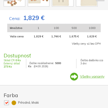
1,829 €
Cena:
Množstvo
1
100
500
1000
Vaša cena
1,829 €
1,746 €
1,675 €
1,629 €
Všetky ceny sú bez DPH
Dostupnosť
Sklad ČR
0 Ks
Ďalšia dodávka cca
Ďalšie naskladnenie:
5000
Externý sklad
3 dni
Ks
(04.09.2026)
273 Ks
Všetky varianty
Farba
Prírodná, khaki