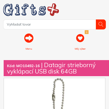
0
Menu
Môj výber
| Datagir strieborný
Kód: MO10492-16
vyklápací USB disk 64GB