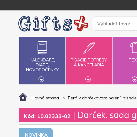
KALENDÁRE,
PÍSACIE POTREBY
TEX
DIÁRE,
A KANCELÁRIA
NOVOROČENKY
Hlavná strana
Perá v darčekovom balení, písaci
| Darček. sada gu
Kód: 10.02333-02
NOVINKA