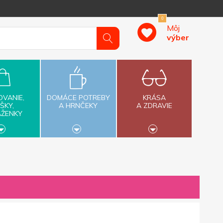
0
Môj
výber
OVANIE,
DOMÁCE POTREBY
KRÁSA
ŠKY,
A HRNČEKY
A ZDRAVIE
AŽENKY