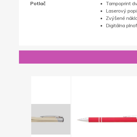
Potlač
Tampoprint dv
Laserový popis,
Zvýšené nákla
Digitálna plno