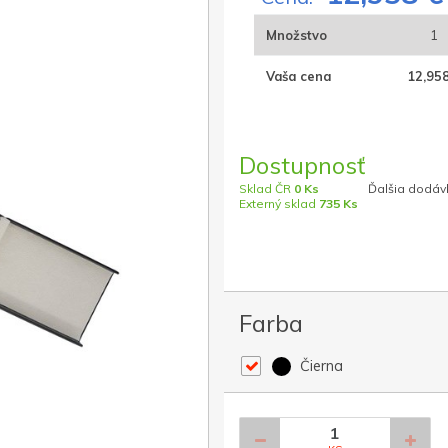
Množstvo
1
Vaša cena
12,958
Dostupnosť
Sklad ČR
0 Ks
Ďalšia dodávk
Externý sklad
735 Ks
Farba
Čierna