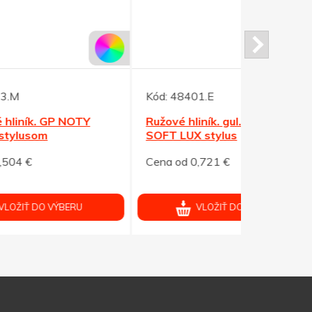
Kód:
48401.E
Kód:
48222
Ružové hliník. gul. pero NOTY
Hliníkové 
SOFT LUX stylus
červené
Cena od 0,721 €
Cena od 0,
VLOŽIŤ DO VÝBERU
V