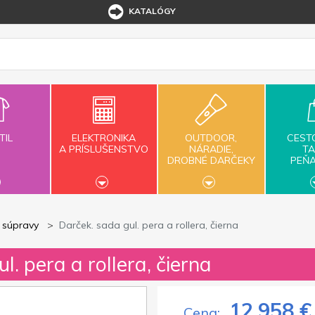
KATALÓGY
TIL
ELEKTRONIKA
OUTDOOR,
CEST
A PRÍSLUŠENSTVO
NÁRADIE,
TA
DROBNÉ DARČEKY
PEŇ
e súpravy
Darček. sada gul. pera a rollera, čierna
l. pera a rollera, čierna
12,958 €
Cena: