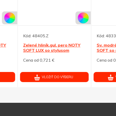
48405.Z
Kód:
48333.M
é hliník.gul. pero NOTY
Sv. modré hliník. GP NOTY
 LUX so stylusom
SOFT so stylusom
od 0,721 €
Cena od 0,504 €
VLOŽIŤ DO VÝBERU
VLOŽIŤ DO VÝBERU