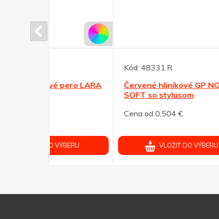
Kód:
48331.R
Kód:
 pero LARA
Červené hliníkové GP NOTY
Zelen
SOFT so stylusom
SOFT
Cena od 0,504 €
Cena 
ÝBERU
VLOŽIŤ DO VÝBERU