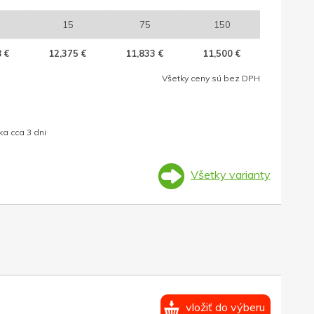
15
75
150
 €
12,375 €
11,833 €
11,500 €
Všetky ceny sú bez DPH
a cca 3 dni
Všetky varianty
vložiť do výberu