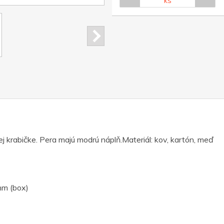
KS
 krabičke. Pera majú modrú náplň.Materiál: kov, kartón, meď
mm (box)