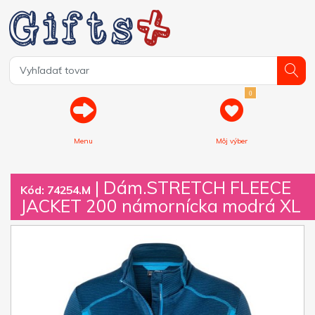
0
Menu
Môj výber
| Dám.STRETCH FLEECE
Kód: 74254.M
JACKET 200 námornícka modrá XL