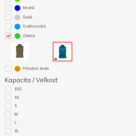
Modrá
Šedá
Svetlomodrá
Zelená
Prírodná, khaki
Kapacita / Veľkosť
XXS
XS
S
M
L
XL