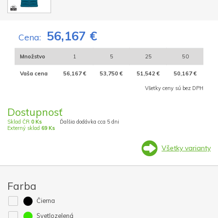
56,167 €
Cena:
Množstvo
1
5
25
50
Vaša cena
56,167 €
53,750 €
51,542 €
50,167 €
Všetky ceny sú bez DPH
Dostupnosť
Sklad ČR
0 Ks
Ďalšia dodávka cca 5 dni
Externý sklad
69 Ks
Všetky varianty
Farba
Čierna
Svetlozelená