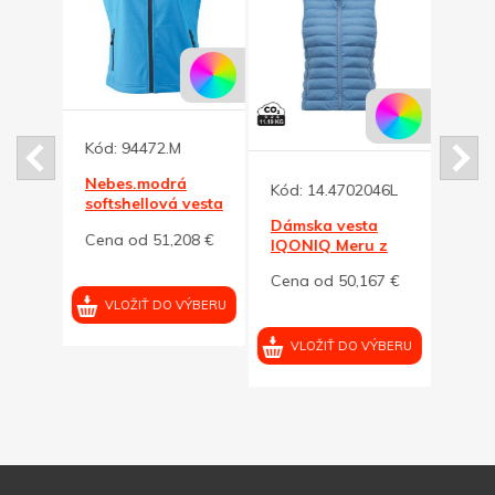
Kód:
94472.M
Nebes.modrá
Kód:
14.4702046L
Kód:
vesta
softshellová vesta
mska
J&N 270, dámska
Dámska vesta
Dáms
92 €
Cena od 51,208 €
M
IQONIQ Meru z
IQON
RPES,
RPES
Cena od 50,167 €
Cena
svetlomodrá, L
svet
VÝBERU
VLOŽIŤ DO VÝBERU
VLOŽIŤ DO VÝBERU
VL