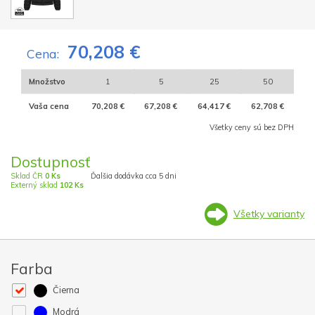
70,208 €
Cena:
Množstvo
1
5
25
50
Vaša cena
70,208 €
67,208 €
64,417 €
62,708 €
Všetky ceny sú bez DPH
Dostupnosť
Sklad ČR
0 Ks
Ďalšia dodávka cca 5 dni
Externý sklad
102 Ks
Všetky varianty
Farba
Čierna
Modrá