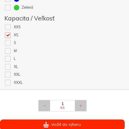
Zelená
Kapacita / Veľkosť
XXS
XS
S
M
L
XL
XXL
XXXL
KS
vložiť do výberu