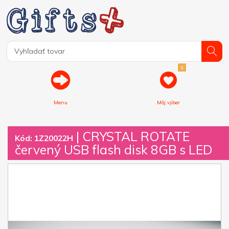
0
Menu
Môj výber
| CRYSTAL ROTATE
Kód: 1Z20022H
červený USB flash disk 8GB s LED