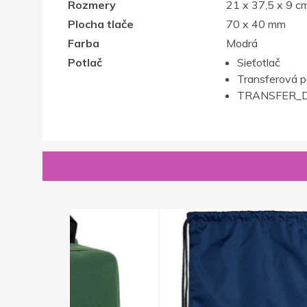
Rozmery
21 x 37,5 x 9 c
Plocha tlače
70 x 40 mm
Farba
Modrá
Potlač
Sieťotlač
Transferová p
TRANSFER_D