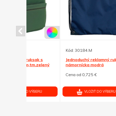
Kód:
30184.M
Kód:
sak s
Jednoduchý reklamný ruksak,
Jedn
.zelený
námornícka modrá
zele
Cena od 0,725 €
Cena 
ÝBERU
VLOŽIŤ DO VÝBERU