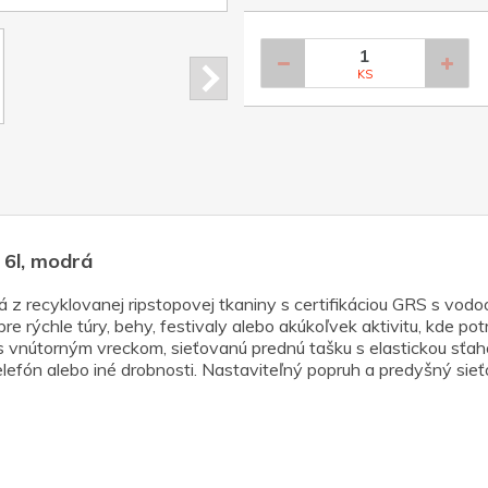
KS
 6l, modrá
 recyklovanej ripstopovej tkaniny s certifikáciou GRS s vod
pre rýchle túry, behy, festivaly alebo akúkoľvek aktivitu, kde p
 s vnútorným vreckom, sieťovanú prednú tašku s elastickou sťa
telefón alebo iné drobnosti. Nastaviteľný popruh a predyšný si