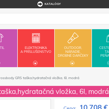
KATALÓGY
TIL
ELEKTRONIKA
OUTDOOR,
CEST
A PRÍSLUŠENSTVO
NÁRADIE,
TA
DROBNÉ DARČEKY
PEŇ
rossbody GRS taška,hydratačná vložka, 6l, modrá
aška,hydratačná vložka, 6l, modrá
10,708 €
Cena: