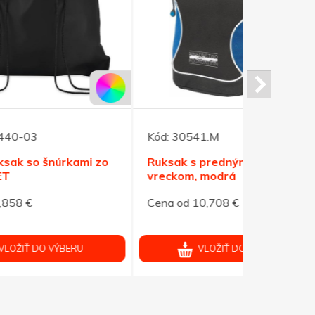
Kód:
30541.M
Kód:
30542
 zo
Ruksak s predným čiernym
Ruksak s 
vreckom, modrá
vreckom, č
Cena od 10,708 €
Cena od 10
VLOŽIŤ DO VÝBERU
V