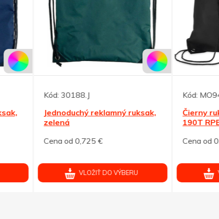
30188.J
Kód:
MO9440-03
oduchý reklamný ruksak,
Čierny ruksak so šnúrkami
ná
190T RPET
od 0,725 €
Cena od 0,858 €
VLOŽIŤ DO VÝBERU
VLOŽIŤ DO VÝBERU