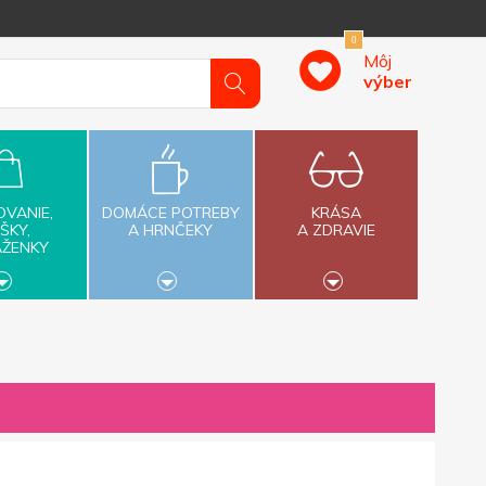
0
Môj
výber
OVANIE,
DOMÁCE POTREBY
KRÁSA
ŠKY,
A HRNČEKY
A ZDRAVIE
AŽENKY