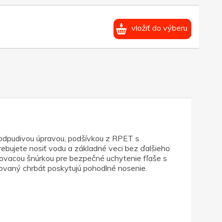
vložiť do výberu
oodpudivou úpravou, podšívkou z RPET s
otrebujete nosiť vodu a základné veci bez ďalšieho
hovacou šnúrkou pre bezpečné uchytenie fľaše s
eťovaný chrbát poskytujú pohodlné nosenie.