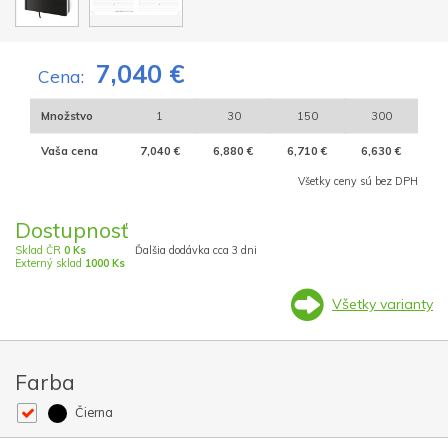
7,040 €
Cena:
Množstvo
1
30
150
300
Vaša cena
7,040 €
6,880 €
6,710 €
6,630 €
Všetky ceny sú bez DPH
Dostupnosť
Sklad ČR
0 Ks
Ďalšia dodávka cca 3 dni
Externý sklad
1000 Ks
Všetky varianty
Farba
Čierna