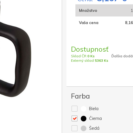
Množstvo
1
Vaša cena
8,16
Dostupnosť
Sklad ČR
0 Ks
Ďalšia dodáv
Externý sklad
5363 Ks
Farba
Biela
Čierna
Šedá