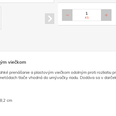
KS
ovým viečkom
ké prenášanie a plastovým viečkom odolným proti rozliatiu pr
 metódach tlače vhodná do umývačky riadu. Dodáva sa v darček
.8,2 cm