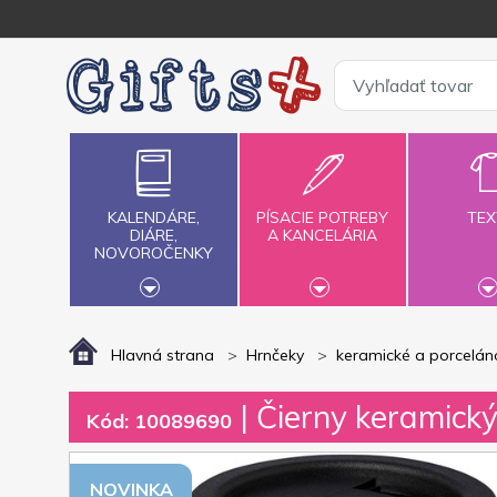
KALENDÁRE,
PÍSACIE POTREBY
TEX
DIÁRE,
A KANCELÁRIA
NOVOROČENKY
Hlavná strana
Hrnčeky
keramické a porcelán
| Čierny keramick
Kód: 10089690
NOVINKA