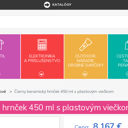
KATALÓGY
TIL
ELEKTRONIKA
OUTDOOR,
CEST
A PRÍSLUŠENSTVO
NÁRADIE,
TA
DROBNÉ DARČEKY
PEŇ
ové
Čierny keramický hrnček 450 ml s plastovým viečkom
ý hrnček 450 ml s plastovým viečk
8,167 €
Cena: