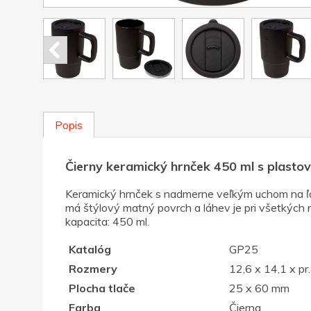
Popis
Čierny keramický hrnček 450 ml s plast
Keramický hrnček s nadmerne veľkým uchom na ľah
má štýlový matný povrch a láhev je pri všetkých
kapacita: 450 ml.
Katalóg
GP25
Rozmery
12,6 x 14,1 x pr
Plocha tlače
25 x 60 mm
Farba
Čierna