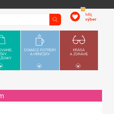
0
Môj
výber
OVANIE,
DOMÁCE POTREBY
KRÁSA
ŠKY,
A HRNČEKY
A ZDRAVIE
AŽENKY
om