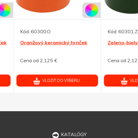
60300.O
Kód:
60301.Z
žový keramický hrnček
Zeleno-biely keramický h
od 2,125 €
Cena od 2,125 €
VLOŽIŤ DO VÝBERU
VLOŽIŤ DO VÝBERU
KATALÓGY