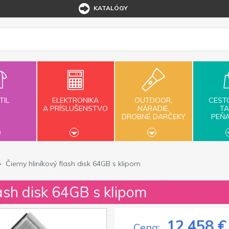
KATALÓGY
TIL
ELEKTRONIKA
OUTDOOR,
CEST
A PRÍSLUŠENSTVO
NÁRADIE,
TA
DROBNÉ DARČEKY
PEŇ
Čierny hliníkový flash disk 64GB s klipom
lash disk 64GB s klipom
12,458 €
Cena: