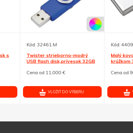
32461.M
Kód:
44091.S
ter strieborno-modrý
Malý kovový USB flash dis
flash disk,prívesok 32GB
krúžkom 32GB
od 11,000 €
Cena od 9,292 €
VLOŽIŤ DO VÝBERU
VLOŽIŤ DO VÝBERU