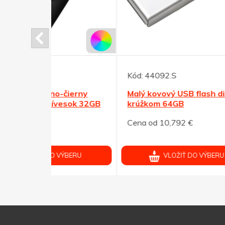
Kód:
44092.S
Kód:
čierny
Malý kovový USB flash disk s
Twis
esok 32GB
krúžkom 64GB
USB 
Cena od 10,792 €
Cena 
ÝBERU
VLOŽIŤ DO VÝBERU