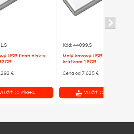
Kód:
44099.S
Kód:
12374
k s
Malý kovový USB flash disk s
Bambusový 
krúžkom 16GB
kapacitou
Cena od 7,625 €
Cena od 9,
VLOŽIŤ DO VÝBERU
V