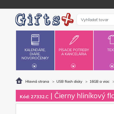
KALENDÁRE,
PÍSACIE POTREBY
TEX
DIÁRE,
A KANCELÁRIA
NOVOROČENKY
Hlavná strana
USB flash disky
16GB a viac
| Čierny hliníkový f
Kód: 27332.C