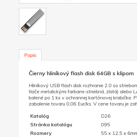
Popis
Čierny hliníkový flash disk 64GB s klipom
Hliníkový USB flash disk rozhranie 2.0 so 
tlače metalickými farbami-striebná, zlatá) alebo
balené po 1 ks v ochrannej kartónovej krabičke. P
zabalenie tovaru 0,06 Eur/ks. V cene tovaru je za
Katalóg
D26
Stránka katalógu
095
Rozmery
55 x 12,5 x 6m