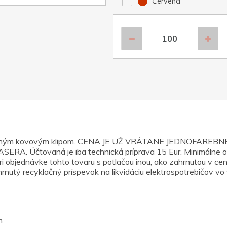
Červená
strieborným kovovým klipom. CENA JE UŽ VRÁTANE JEDNOFAR
 LASERA. Účtovaná je iba technická príprava 15 Eur. Minimálne 
ri objednávke tohto tovaru s potlačou inou, ako zahrnutou v cene
hrnutý recyklačný príspevok na likvidáciu elektrospotrebičov vo
m