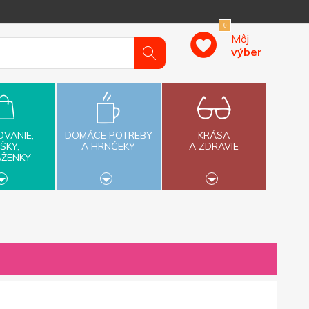
0
Môj
výber
OVANIE,
DOMÁCE POTREBY
KRÁSA
ŠKY,
A HRNČEKY
A ZDRAVIE
AŽENKY