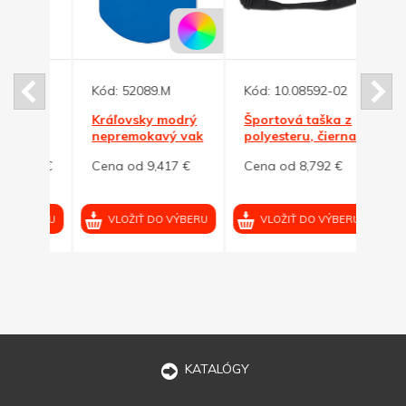
0
Kód:
52089.M
Kód:
10.08592-02
Kód:
r
Kráľovsky modrý
Športová taška z
Šedá
ra 2
nepremokavý vak
polyesteru, čierna
poly
h
10 l
špor
958 €
Cena od 9,417 €
Cena od 8,792 €
Cena
L
VÝBERU
VLOŽIŤ DO VÝBERU
VLOŽIŤ DO VÝBERU
VL
KATALÓGY