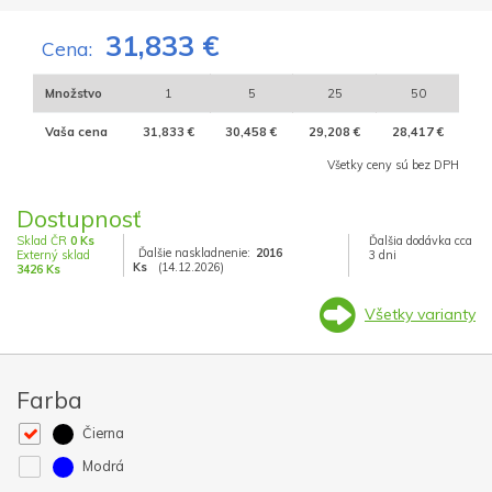
31,833 €
Cena:
Množstvo
1
5
25
50
Vaša cena
31,833 €
30,458 €
29,208 €
28,417 €
Všetky ceny sú bez DPH
Dostupnosť
Sklad ČR
0 Ks
Ďalšia dodávka cca
Ďalšie naskladnenie:
2016
Externý sklad
3 dni
Ks
(14.12.2026)
3426 Ks
Všetky varianty
Farba
Čierna
Modrá