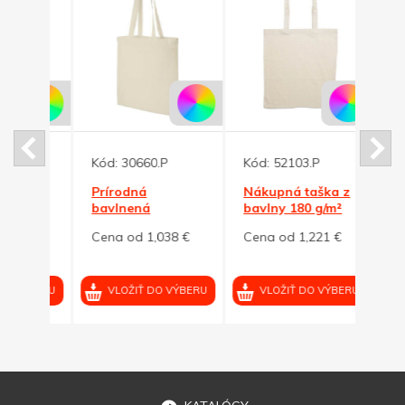
Kód:
30660.P
Kód:
52103.P
Kód:
cia
Prírodná
Nákupná taška z
Náku
ka
bavlnená
bavlny 180 g/m²
bavl
odnoska s dlhými
4 €
Cena od 1,038 €
Cena od 1,221 €
Cena
ušami
VÝBERU
VLOŽIŤ DO VÝBERU
VLOŽIŤ DO VÝBERU
VL