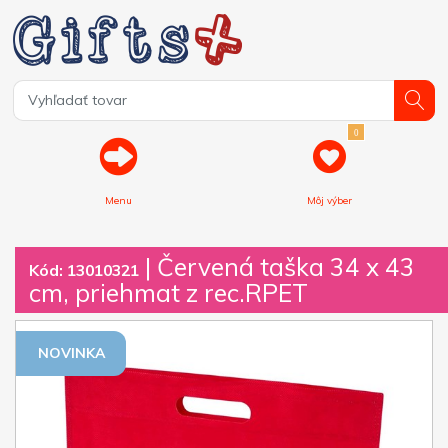
0
Menu
Môj výber
| Červená taška 34 x 43
Kód: 13010321
cm, priehmat z rec.RPET
NOVINKA