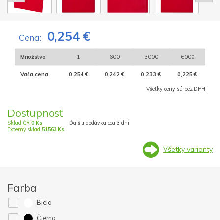
0,254 €
Cena:
Množstvo
1
600
3000
6000
Vaša cena
0,254 €
0,242 €
0,233 €
0,225 €
Všetky ceny sú bez DPH
Dostupnosť
Sklad ČR
0 Ks
Ďalšia dodávka cca 3 dni
Externý sklad
51563 Ks
Všetky varianty
Farba
Biela
Čierna