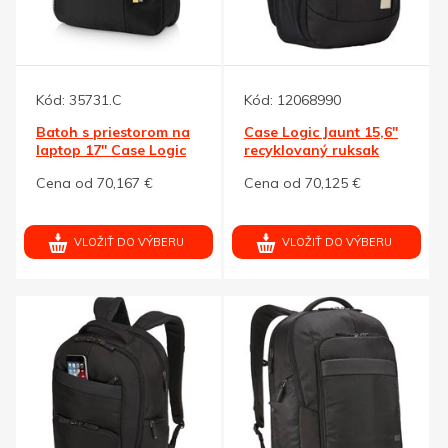
Kód:
35731.C
Kód:
12068990
Batoh s priestorom na
Case Logic Jaunt 15,6"
laptop 17" Case Logic
recyklovaný ruksak
Cena od 70,167 €
Cena od 70,125 €
VLOŽIŤ DO VÝBERU
VLOŽIŤ DO VÝBERU