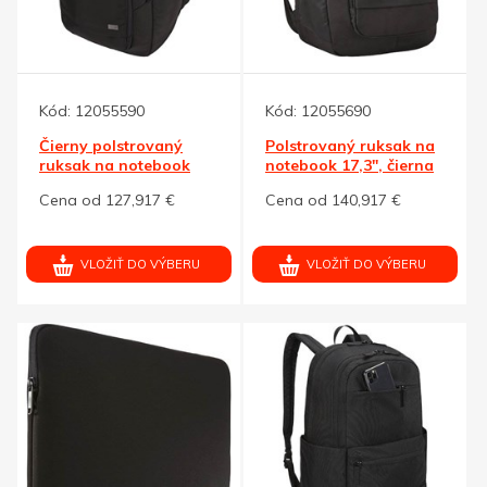
Kód:
12055590
Kód:
12055690
Čierny polstrovaný
Polstrovaný ruksak na
ruksak na notebook
notebook 17,3", čierna
15,6"
Cena od 127,917 €
Cena od 140,917 €
VLOŽIŤ DO VÝBERU
VLOŽIŤ DO VÝBERU