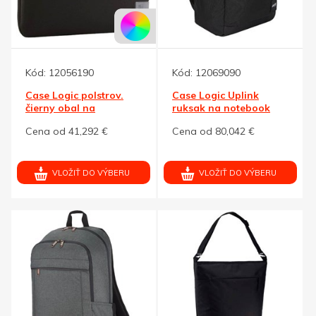
Kód:
12056190
Kód:
12069090
Case Logic polstrov.
Case Logic Uplink
čierny obal na
ruksak na notebook
notebook 14"
15,6 palců
Cena od 41,292 €
Cena od 80,042 €
VLOŽIŤ DO VÝBERU
VLOŽIŤ DO VÝBERU