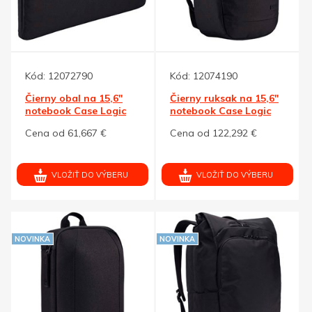
Kód:
12072790
Kód:
12074190
Čierny obal na 15,6"
Čierny ruksak na 15,6"
notebook Case Logic
notebook Case Logic
Invigo
Invigo
Cena od 61,667 €
Cena od 122,292 €
VLOŽIŤ DO VÝBERU
VLOŽIŤ DO VÝBERU
NOVINKA
NOVINKA