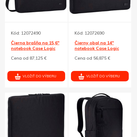
Kód:
12072490
Kód:
12072690
Čierna brašňa na 15,6"
Čierny obal na 14"
notebook Case Logic
notebook Case Logic
Invigo
Invigo
Cena od 87,125 €
Cena od 56,875 €
VLOŽIŤ DO VÝBERU
VLOŽIŤ DO VÝBERU