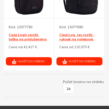
Kód:
12077790
Kód:
12077690
Case Logic recykl.
Case Log. rec.rozšír.
taška na príslušenstvo
ruksak na notebook,
rolovací
Cena od 41,417 €
Cena od 110,375 €
VLOŽIŤ DO VÝBERU
VLOŽIŤ DO VÝBERU
Počet tovarov na stránku
24