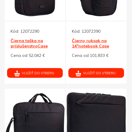
Kód:
12072290
Kód:
12072390
Čierna taška na
Čierny ruksak na
príslušenstvoCase
14"notebook Case
Logic Invigo
Logic Invigo Eco
Cena od 52,042 €
Cena od 101,833 €
VLOŽIŤ DO VÝBERU
VLOŽIŤ DO VÝBERU