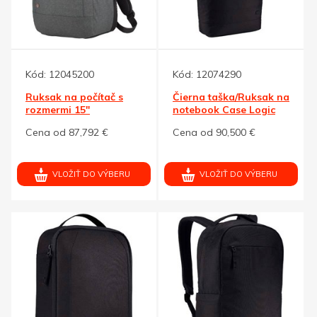
Kód:
12045200
Kód:
12074290
Ruksak na počítač s
Čierna taška/Ruksak na
rozmermi 15"
notebook Case Logic
Invigo
Cena od 87,792 €
Cena od 90,500 €
VLOŽIŤ DO VÝBERU
VLOŽIŤ DO VÝBERU