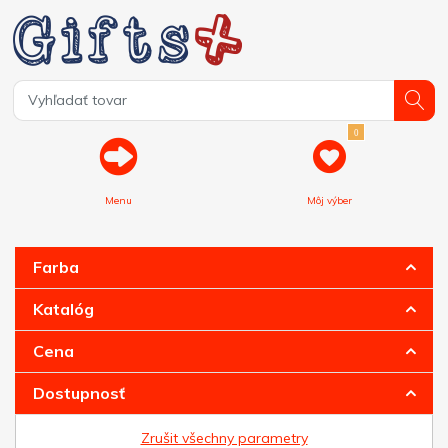
0
Menu
Môj výber
Farba
Katalóg
Cena
Dostupnosť
Zrušit všechny parametry