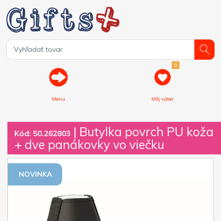
0
Menu
Môj výber
| Butylka povrch PU koža
Kód: 50.262803
+ dve panákovky vo viečku
NOVINKA