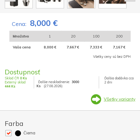
8,000 €
Cena:
Množstvo
1
20
100
200
Vaša cena
8,000 €
7,667 €
7,333 €
7,167 €
Všetky ceny sú bez DPH
Dostupnosť
Sklad ČR
0 Ks
Ďalšia dodávka cca
Ďalšie naskladnenie:
3000
Externý sklad
2 dni
Ks
(27.08.2026)
444 Ks
Všetky varianty
Farba
Čierna