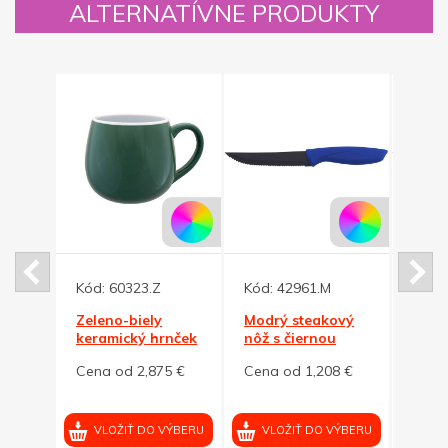
ALTERNATÍVNE PRODUKTY
Kód:
60323.Z
Kód:
42961.M
Kód:
y
Zeleno-biely
Modrý steakový
Červ
nček
keramický hrnček
nôž s čiernou
nôž s
BUCLÁK
čepeľou
čepe
5 €
Cena od 2,875 €
Cena od 1,208 €
Cena
VÝBERU
VLOŽIŤ DO VÝBERU
VLOŽIŤ DO VÝBERU
VL