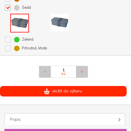
Šedá
Zelená
Prírodná, khaki
KS
vložiť do výberu
Popis