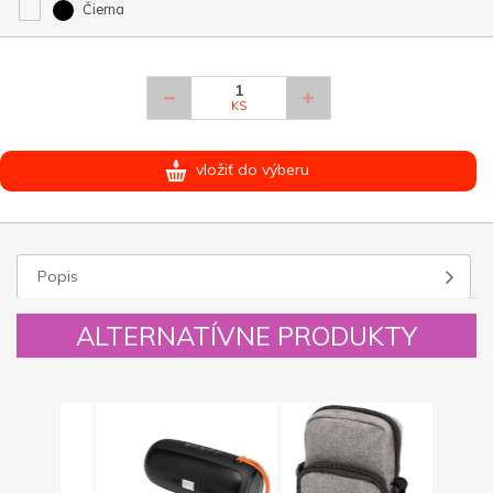
Čierna
KS
vložiť do výberu
Popis
ALTERNATÍVNE PRODUKTY