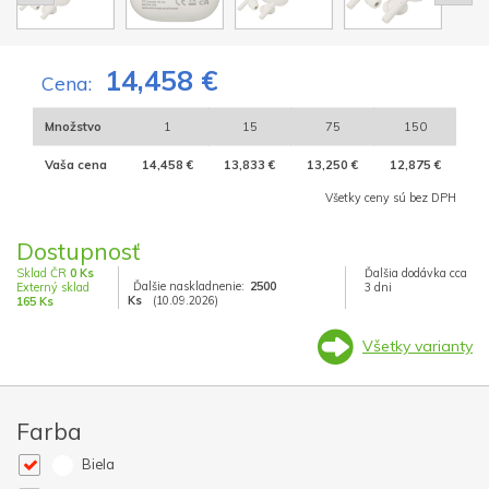
14,458 €
Cena:
Množstvo
1
15
75
150
Vaša cena
14,458 €
13,833 €
13,250 €
12,875 €
Všetky ceny sú bez DPH
Dostupnosť
Sklad ČR
0 Ks
Ďalšia dodávka cca
Ďalšie naskladnenie:
2500
Externý sklad
3 dni
Ks
(10.09.2026)
165 Ks
Všetky varianty
Farba
Biela