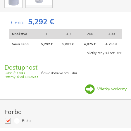
5,292 €
Cena:
Množstvo
1
40
200
400
Vaša cena
5,292 €
5,083 €
4,875 €
4,750 €
Všetky ceny sú bez DPH
Dostupnosť
Sklad ČR
0 Ks
Ďalšia dodávka cca 5 dni
Externý sklad
13025 Ks
Všetky varianty
Farba
Biela