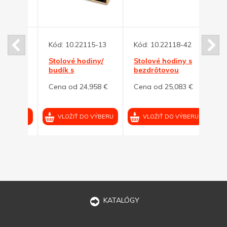
-13
Kód:
10.22115-13
Kód:
10.22118-42
Stolové hodiny/
Stolové hodiny s
Kód:
 s
budík s
bezdrôtovou
bezdrôtovou
nabíjačkou,tmavomodré
Hodi
25 €
Cena od 24,958 €
Cena od 25,083 €
nabíjačkou
s be
nabí
Cena
VÝBERU
VLOŽIŤ DO VÝBERU
VLOŽIŤ DO VÝBERU
VL
KATALÓGY