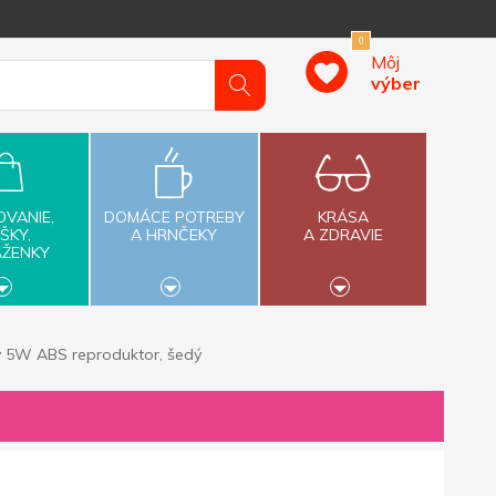
0
Môj
výber
OVANIE,
DOMÁCE POTREBY
KRÁSA
ŠKY,
A HRNČEKY
A ZDRAVIE
AŽENKY
 5W ABS reproduktor, šedý