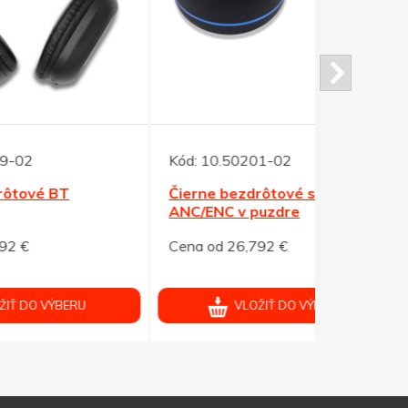
Kód:
10.50201-02
Kód:
10.50
Čierne bezdrôtové slúchadlá s
Biele bezd
ANC/ENC v puzdre
ANC/ENC v
Cena od 26,792 €
Cena od 26
VLOŽIŤ DO VÝBERU
V