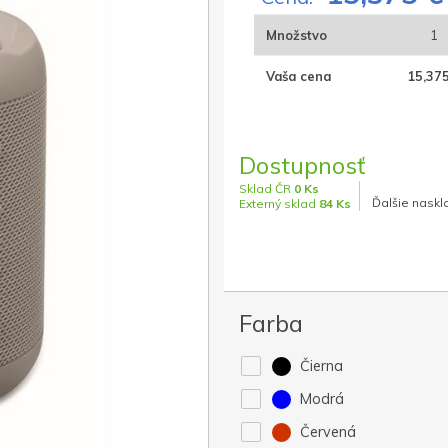
Množstvo
1
Vaša cena
15,375
Dostupnosť
Sklad ČR
0 Ks
Ďalšie naskl
Externý sklad
84 Ks
Farba
Čierna
Modrá
Červená