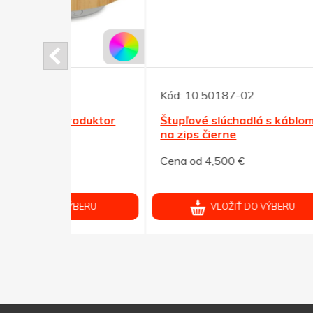
Kód:
10.50187-02
Kód:
roduktor
Štupľové slúchadlá s káblom
Čiern
na zips čierne
detai
Cena od 4,500 €
Cena 
ÝBERU
VLOŽIŤ DO VÝBERU