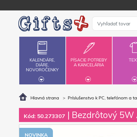
KALENDÁRE,
PÍSACIE POTREBY
TEX
DIÁRE,
A KANCELÁRIA
NOVOROČENKY
Hlavná strana
Príslušenstvo k PC, telefónom a t
| Bezdrôtový 5W 
Kód: 50.273307
NOVINKA