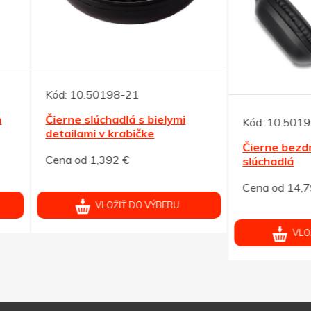
10.50198-21
e slúchadlá s bielymi
Kód:
10.50199-02
lami v krabičke
Čierne bezdrôtové BT
od 1,392 €
slúchadlá
Cena od 14,792 €
VLOŽIŤ DO VÝBERU
VLOŽIŤ DO VÝBERU