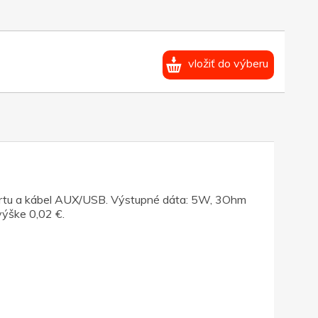
vložiť do výberu
kartu a kábel AUX/USB. Výstupné dáta: 5W, 3Ohm
výške 0,02 €.