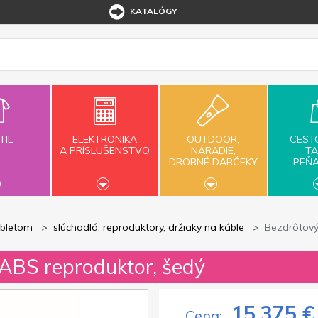
KATALÓGY
TIL
ELEKTRONIKA
OUTDOOR,
CEST
A PRÍSLUŠENSTVO
NÁRADIE,
TA
DROBNÉ DARČEKY
PEŇ
abletom
slúchadlá, reproduktory, držiaky na káble
Bezdrôtový
ABS reproduktor, šedý
15,375 €
Cena: