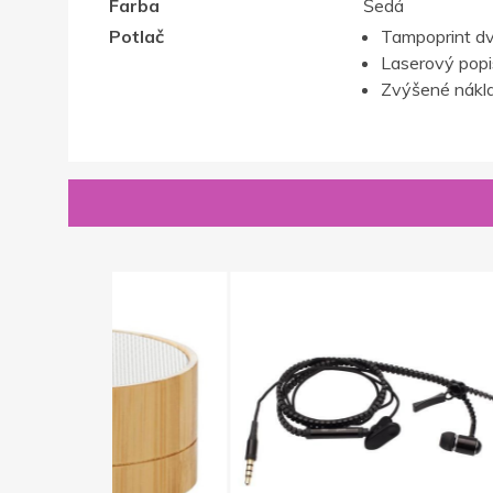
Farba
Šedá
Potlač
Tampoprint dv
Laserový popis,
Zvýšené nákla