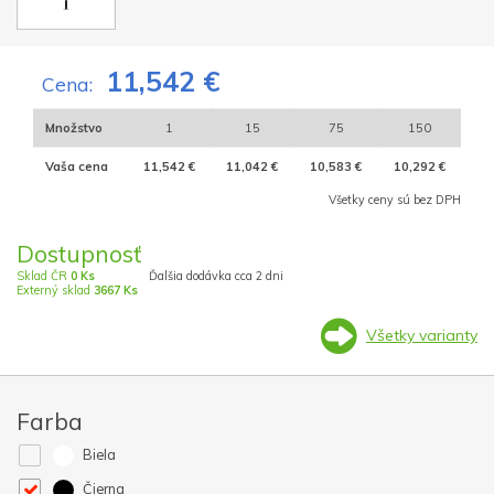
11,542 €
Cena:
Množstvo
1
15
75
150
Vaša cena
11,542 €
11,042 €
10,583 €
10,292 €
Všetky ceny sú bez DPH
Dostupnosť
Sklad ČR
0 Ks
Ďalšia dodávka cca 2 dni
Externý sklad
3667 Ks
Všetky varianty
Farba
Biela
Čierna