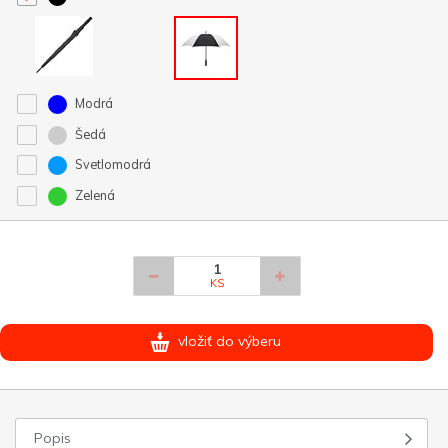
Modrá
Šedá
Svetlomodrá
Zelená
KS
vložiť do výberu
Popis