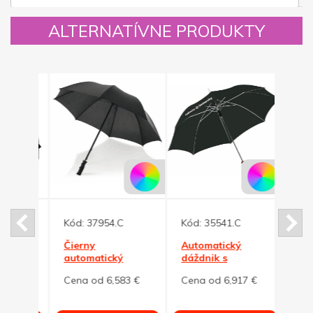
ALTERNATÍVNE PRODUKTY
Novinka
Kód:
37954.C
Kód:
35541.C
Čierny
Automatický
Kód:
dnikAndré
automatický
dáždnik s
dáždnik s
drevenou
Auto
2 €
Cena od 6,583 €
Cena od 6,917 €
tvarovaným
rukoväťou, čierna
dáždn
držadlom
Cena