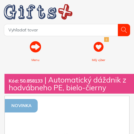
0
Menu
Môj výber
| Automatický dáždnik z
Kód: 50.858133
hodvábneho PE, bielo-čierny
NOVINKA