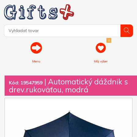
0
Menu
Môj výber
| Automatický dáždnik s
Kód: 19547959
drev.rukoväťou, modrá