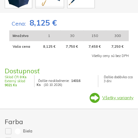
8,125 €
Cena:
Množstvo
1
30
150
300
Vaša cena
8,125 €
7,750 €
7,458 €
7,250 €
Všetky ceny sú bez DPH
Dostupnosť
Sklad ČR
0 Ks
Ďalšia dodávka cca
Ďalšie naskladnenie:
14016
Externý sklad
3 dni
Ks
(10.10.2026)
9021 Ks
Všetky varianty
Farba
Biela