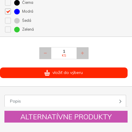
Čierna
Modrá
Šedá
Zelená
KS
vložiť do výberu
Popis
ALTERNATÍVNE PRODUKTY