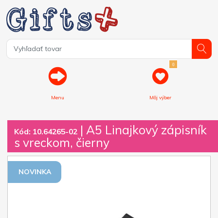
0
Menu
Môj výber
| A5 Linajkový zápisník
Kód: 10.64265-02
s vreckom, čierny
NOVINKA