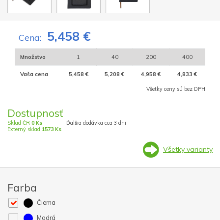
5,458 €
Cena:
Množstvo
1
40
200
400
Vaša cena
5,458 €
5,208 €
4,958 €
4,833 €
Všetky ceny sú bez DPH
Dostupnosť
Sklad ČR
0 Ks
Ďalšia dodávka cca 3 dni
Externý sklad
1573 Ks
Všetky varianty
Farba
Čierna
Modrá