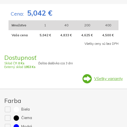
5,042 €
Cena:
Množstvo
1
40
200
400
Vaša cena
5,042 €
4,833 €
4,625 €
4,500 €
Všetky ceny sú bez DPH
Dostupnosť
Sklad ČR
0 Ks
Ďalšia dodávka cca 3 dni
Externý sklad
1953 Ks
Všetky varianty
Farba
Biela
Čierna
Modrá