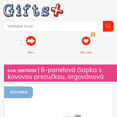
0
Menu
Môj výber
| 6-panelová čiapka s
Kód: 38678350
kovovou prezučkou, orgovánová
NOVINKA