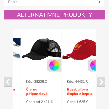
Popis
ALTERNATÍVNE PRODUKTY
Kód:
38235.C
Kód:
44431.R
Kód:
iapka
Čierna
Baseballová
6 die
päťpanelová
čiapka z kepru,
Impa
á
čiapka pre
červená
recyk
5 €
Cena od 2,421 €
Cena 1,625 €
Cena
vodičov
AWA
kamiónov